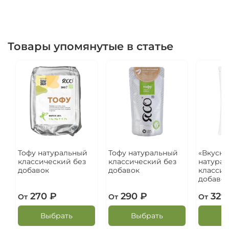
Товары упомянутые в статье
Тофу натуральный
Тофу натуральный
«Вкусны
классический без
классический без
натура
добавок
добавок
классич
добаво
270 ₽
290 ₽
329
От
От
От
Выбрать
Выбрать
В